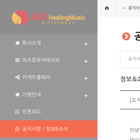
공지사
공
회사소개
공지
아츠맘뮤직테라피
커넥트플레이
정보&
가맹안내
[소
언론보도
공지사항 / 정보&소식
안녕
제이