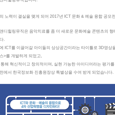
의 노력이 결실을 맺게 되어
2017
년
ICT
문화
&
예술 융합 공모
앤디힐링뮤직은 음악치료를 좀 더 새로운 문화예술 콘텐츠의 
다
.
에
ICT
를 이끌어갈 아이들의 상상공간이라는 타이틀로
3D
영상
스
>
를 개발하게 되었고
,
 통해 혁신적이고 창의적이며
,
실현 가능한 아이디어라는 평가를
전에서
한국정보화 진흥원장상 특별상을 수여 받게 되었습니다
.