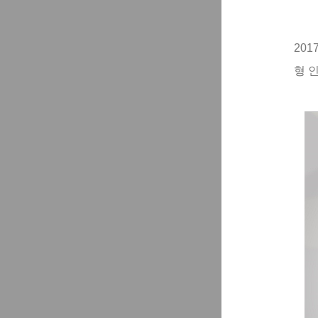
201
형
인