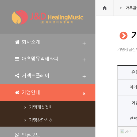
아츠맘
회사소개
가맹상담신청
아츠맘뮤직테라피
유
커넥트플레이
이메
가맹안내
이
가맹개설절차
연락
가맹상담신청
언론보도
더보기