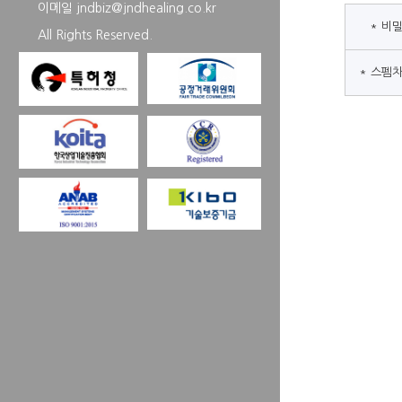
이메일
jndbiz@jndhealing.co.kr
* 비
All Rights Reserved.
* 스펨